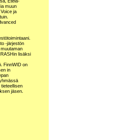
sa, Etelä-
isia muun
Voice ja
uin.
Advanced
stötoimintaani.
o -järjestön
in muutaman
 CRASHin lisäksi
tö. FinnWID on
en in
epan
iryhmässä
tieteellisen
uksen jäsen.