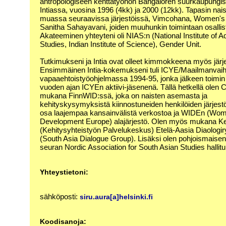
antropologiseen kenttätyöhön Bangaloren suurkaupungis
Intiassa, vuosina 1996 (4kk) ja 2000 (12kk). Tapasin na
muassa seuraavissa järjestöissä, Vimcohana, Women's 
Sanitha Sahayavani, joiden muuhunkin toimintaan osallist
Akateeminen yhteyteni oli NIAS:n (National Institute of 
Studies, Indian Institute of Science), Gender Unit.
Tutkimukseni ja Intia ovat olleet kimmokkeena myös järje
Ensimmäinen Intia-kokemukseni tuli ICYE/Maailmanvaiht
vapaaehtoistyöohjelmassa 1994-95, jonka jälkeen toim
vuoden ajan ICYEn aktiivi-jäsenenä. Tällä hetkellä olen
mukana FinnWID:ssä, joka on naisten asemasta ja
kehityskysymyksistä kiinnostuneiden henkilöiden järjes
osa laajempaa kansainvälistä verkostoa ja WIDEn (Wom
Development Europe) alajärjestö. Olen myös mukana K
(Kehitysyhteistyön Palvelukeskus) Etelä-Aasia Diaolog
(South Asia Dialogue Group). Lisäksi olen pohjoismaisen 
seuran Nordic Association for South Asian Studies hallit
Yhteystietoni:
sähköposti:
siru.aura[a]helsinki.fi
Koodisanoja: