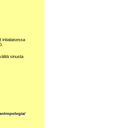
 intialaisessa
0.
välitä sinusta
antropologia/