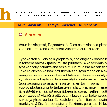
Mikä Crash on?
Yhteys
Jäsenet
Kumppanit
Siru Aura
Asun Helsingissä, Pajamäessä. Olen naimisissa ja pienen 
Olen ollut mukana Crashissä vuodesta 2001 alkaen.
Työskentelen Helsingin yliopistolla, sosiologian / sosiaal
laitoksella väitöskirjatutkimusta puurtaen. Aikaisemmin o
työskennellyt toimittajana sekä muun muassa Kepan tied
Tekeillä olevan väitöskirjatutkimukseni työnimenä on N
marginaalista - Eronneet naiset Intiassa. Työssäni analy
symbolisia ja käytännöllisiä merkityksiä intialaisten nai
Suurkaupungissa asuvien naisten arjen toimintaa ja
vuorovaikutussuhteita tarkastelemalla tutkin, miten naise
järjestävät elämäänsä eron jälkeen ja luovat itselleen uu
asemaa sekä yksilönä että osana laajempaa kokonaisuutt
sukua ja yhteiskuntaa. Tarkastelen myös Intian perhela
merkityksiä tässä prosessissa. Tutkimus perustuu 16 