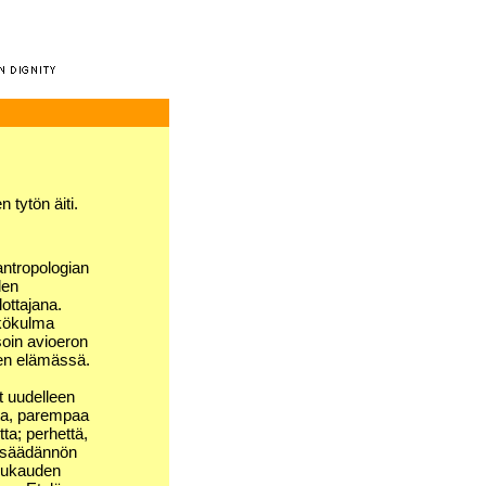
tytön äiti.
iantropologian
len
ottajana.
äkökulma
soin avioeron
sten elämässä.
t uudelleen
tta, parempaa
a; perhettä,
insäädännön
kuukauden