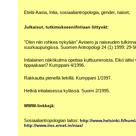
Etelä-Aasia, Intia, sosiaaliantropologia, gender, naiset,
Julkaisut, tutkimukseeni/Intiaan liittyvät:
"Olen niin rohkea nykyään" Avioero ja naiseuden tulkinnat
suurkaupungissa. Suomen Antropologi 24 (1) 1999: 29-5
Intialainen näkökulma opettaa kulttuurieroista. Eikö äitisi 
tippaakaan? Kumppani 4/1996.
Rakkautta pienellä liekillä. Kumppani 1/1997.
Hetkiä intialaisessa kylässä. Suomi 2/1995.
WWW-linkkejä:
Sosiaaliantropologian laitos:
http://www.helsinki.fi/hum/
http://www.iisc.ernet.in/nias/