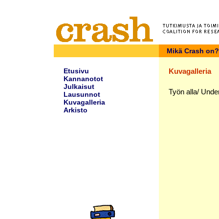
Mikä Crash on?
Etusivu
Kuvagalleria
Kannanotot
Julkaisut
Työn alla/ Unde
Lausunnot
Kuvagalleria
Arkisto