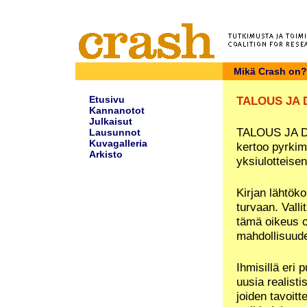
Mikä Crash on?
Etusivu
TALOUS JA
Kannanotot
Julkaisut
TALOUS JA DE
Lausunnot
Kuvagalleria
kertoo pyrkim
Arkisto
yksiulotteise
Kirjan lähtök
turvaan. Vall
tämä oikeus o
mahdollisuude
Ihmisillä eri
uusia realisti
joiden tavoit