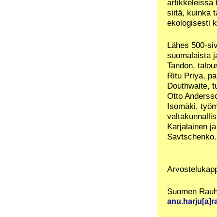
artikkeleissa
siitä, kuinka 
ekologisesti 
Lähes 500-siv
suomalaista ja
Tandon, talous
Ritu Priya, pa
Douthwaite, tut
Otto Andersson
Isomäki, työ
valtakunnalli
Karjalainen ja
Savtschenko.
Arvostelukap
Suomen Rauha
anu.harju[a]r