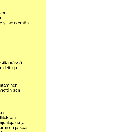
nen
u
le yli seitsemän
esittämässä
oidettu ja
öntäminen
nettiin sen
en
lituksen
njohtajaksi ja
arainen jatkaa