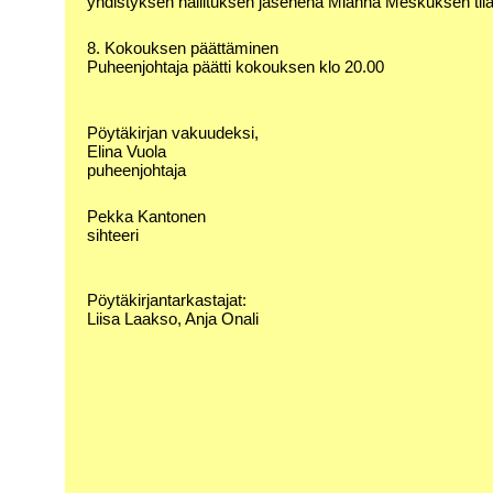
yhdistyksen hallituksen jäsenenä Mianna Meskuksen tilal
8. Kokouksen päättäminen
Puheenjohtaja päätti kokouksen klo 20.00
Pöytäkirjan vakuudeksi,
Elina Vuola
puheenjohtaja
Pekka Kantonen
sihteeri
Pöytäkirjantarkastajat:
Liisa Laakso, Anja Onali