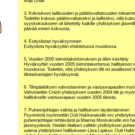
Anja Onali.
3. Kokouksen laillisuuden ja päätösvaltaisuuden toteami
Todettiin kokous päätösvaltaiseksi ja lailliseksi, sillä kuts
syyskokoukseen oli lähetetty kaikille yhdistyksen jäsenil
päivää ennen kokousta.
4. Esityslistan hyväksyminen
Esityslista hyväksyttiin ehdotetussa muodossa.
5. Vuoden 2005 toimintakertomuksen ja tilien käsittely
Hyväksyttiin vuoden 2005 toimintakertomus hallituksen 
muodossa. Todettiin, että yhdistyksen tilit on asiallisesti h
tilintarkastajien hyväksymät.
6. Tilinpäätöksen vahvistaminen ja vastuuvapauden my
Vahvistettiin Crash-yhdistyksen vuoden 2004 tilit ja myön
hallitukselle vastuuvapaus vuoden 2005 tileistä.
7. Puheenjohtajan valinta ja hallituksen täydentäminen
Pyynnöstä myönnettiin Outi Hakkaraiselle ero yhdistyks
puheenjohtajan tehtävästä ja Mianna Meskukselle ero hal
jäsenyydestä. Heidän tilalleen valittiin yhdistyksen puhee
uutena yhdistyksen hallitukseen Liisa Laakso. Outi Hakk