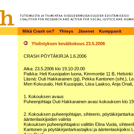
Mikä Crash on?
Yhteys
Jäsenet
Kumppanit
Yhdistyksen kevätkokous 23.5.2006
CRASH PÖYTÄKIRJA 1.6.2006
Aika: 23.5.2006 klo 19.10-20.00
Paikka: Heli Kuusipalon luona, Kimmontie 11 B, Helsinki
Läsnä: Outi Hakkarainen (pj), Pekka Kantonen (siht.), L
Meri Koivusalo, Heli Kuusipalo, Liisa Laakso, Anja Onali,
1. Kokouksen avaus
Puheenjohtaja Outi Hakkarainen avasi kokouksen klo 19
2. Kokouksen puheenjohtajan, sihteerin, pöytäkirjantarkas
ääntenlaskijoiden valinta
Kokouksen puheenjohtajaksi valittiin Elina Vuola, sihteer
Kantonen ja pöytäkirjantarkastajiksi ja ääntenlaskijoiksi 