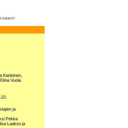
ea Kantonen,
 Elina Vuola
.10.
tajien ja
iksi Pekka
Liisa Laakso ja