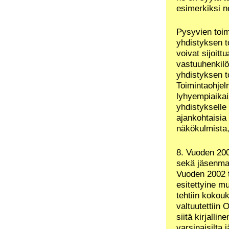
esimerkiksi ne
Pysyvien toim
yhdistyksen to
voivat sijoitt
vastuuhenkilöt
yhdistyksen to
Toimintaohjelm
lyhyempiaika
yhdistykselle
ajankohtaisia
näkökulmista
8. Vuoden 200
sekä jäsenma
Vuoden 2002 t
esitettyine m
tehtiin kokouk
valtuutettiin
siitä kirjalli
varsinaisilta 