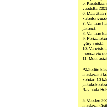
5. Käsitellään
vuodelta 2001
6. Määrätään 
kalenterivuod
7. Valitaan ha
jäsenet.
8. Valitaan kak
9. Periaateke
työryhmistä.
10. Vahvistet
menoarvio se
11. Muut asiat
Päätettiin käs
alustavasti ko
kohdan 10 käs
jatkokokoukse
Ravintola Hol
5. Vuoden 200
alustava käsit