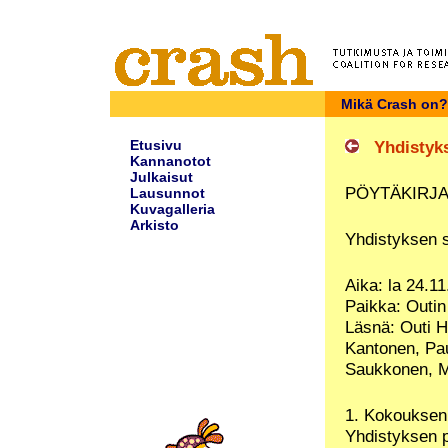
Mikä Crash on?
Etusivu
Yhdistykse
Kannanotot
Julkaisut
PÖYTÄKIRJA 
Lausunnot
Kuvagalleria
Arkisto
Yhdistyksen 
Aika: la 24.1
Paikka: Outin
Läsnä: Outi H
Kantonen, Pa
Saukkonen, M
1. Kokouksen
Yhdistyksen 