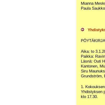
Mianna Mesk
Paula Saukk
Yhdistykse
PÖYTÄKIRJA 
Aika: to 3.1.
Paikka: Ravin
Läsnä: Outi H
Kantonen, Mi
Siru Maunukse
Grundström, E
1. Kokouksen
Yhdistyksen 
klo 17.30.