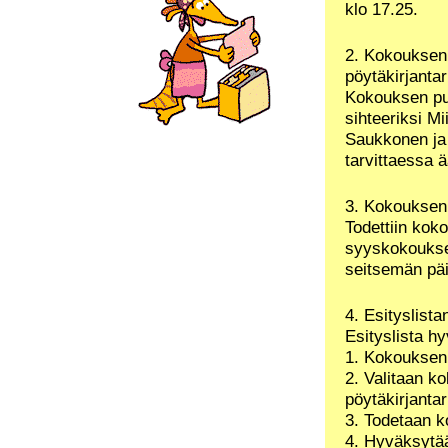
klo 17.25.
2. Kokouksen 
pöytäkirjantar
Kokouksen puh
sihteeriksi Mi
Saukkonen ja 
tarvittaessa ä
3. Kokouksen 
Todettiin koko
syyskokoukseen
seitsemän pä
4. Esityslist
Esityslista h
1. Kokouksen
2. Valitaan k
pöytäkirjantar
3. Todetaan k
4. Hyväksytää