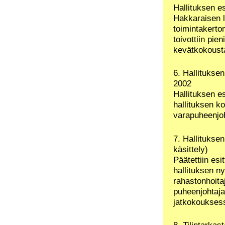
Hallituksen e
Hakkaraisen 
toimintakertom
toivottiin pie
kevätkokousta
6. Hallituks
2002
Hallituksen e
hallituksen ko
varapuheenjoh
7. Hallituksen
käsittely)
Päätettiin es
hallituksen ny
rahastonhoita
puheenjohtaja
jatkokoukses
8. Tilintarkas