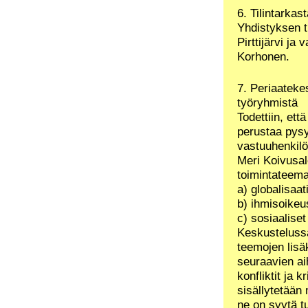
6. Tilintarkast
Yhdistyksen ti
Pirttijärvi ja 
Korhonen.
7. Periaateke
työryhmistä
Todettiin, et
perustaa pysyv
vastuuhenkilö
Meri Koivusal
toimintateemat
a) globalisaat
b) ihmisoikeu
c) sosiaaliset
Keskustelussa
teemojen lisä
seuraavien ai
konfliktit ja 
sisällytetään 
ne on syytä t