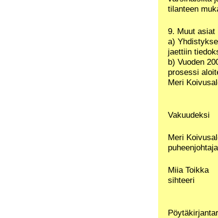
tilanteen muk
9. Muut asiat
a) Yhdistykse
jaettiin tiedok
b) Vuoden 200
prosessi aloi
Meri Koivusal
Vakuudeksi
Meri Koivusa
puheenjohtaja
Miia Toikka
sihteeri
Pöytäkirjantar