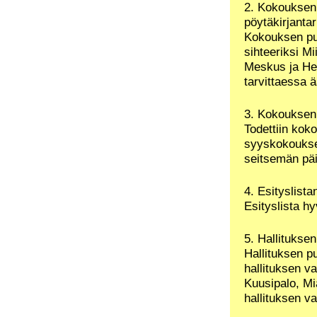
2. Kokouksen 
pöytäkirjantar
Kokouksen puh
sihteeriksi Mi
Meskus ja Hel
tarvittaessa ä
3. Kokouksen 
Todettiin koko
syyskokoukseen
seitsemän pä
4. Esityslist
Esityslista hy
5. Hallituksen
Hallituksen pu
hallituksen va
Kuusipalo, Mi
hallituksen v