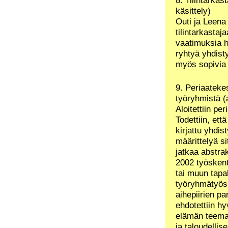
käsittely)
Outi ja Leena
tilintarkastaj
vaatimuksia h
ryhtyä yhdisty
myös sopivia
9. Periaateke
työryhmistä (
Aloitettiin pe
Todettiin, ett
kirjattu yhdi
määrittelyä s
jatkaa abstrak
2002 työskente
tai muun tapa
työryhmätyösk
aihepiirien p
ehdotettiin h
elämän teemaa
ja taloudellise