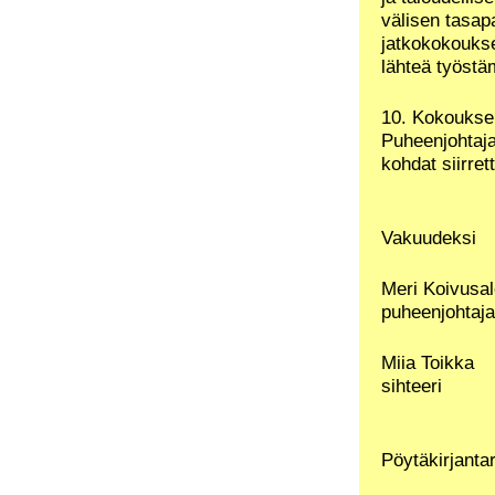
välisen tasap
jatkokokoukse
lähteä työstä
10. Kokoukse
Puheenjohtaja
kohdat siirret
Vakuudeksi
Meri Koivusa
puheenjohtaja
Miia Toikka
sihteeri
Pöytäkirjantar