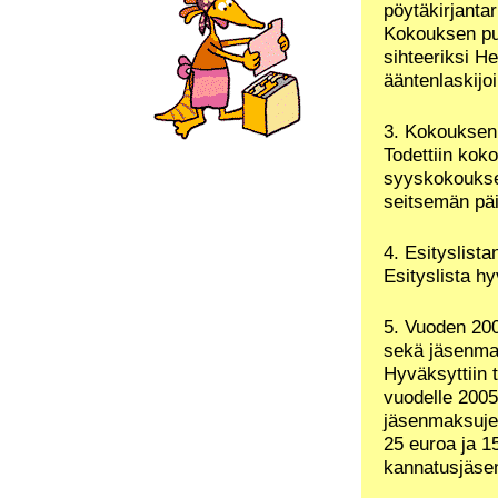
pöytäkirjantar
Kokouksen puh
sihteeriksi He
ääntenlaskijo
3. Kokouksen 
Todettiin koko
syyskokoukseen
seitsemän pä
4. Esityslist
Esityslista h
5. Vuoden 200
sekä jäsenma
Hyväksyttiin 
vuodelle 2005
jäsenmaksujen
25 euroa ja 1
kannatusjäsen