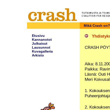
Mikä Crash on?
Etusivu
Yhdistyks
Kannanotot
Julkaisut
CRASH PÖYT
Lausunnot
Kuvagalleria
Arkisto
Aika: 8.11.20
Paikka: Ravint
Läsnä: Outi H
Meri Koivusal
1. Kokouksen
Puheenjohtaja
2. Kokouksen 