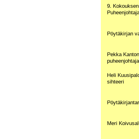
9. Kokouksen
Puheenjohtaja
Pöytäkirjan v
Pekka Kanto
puheenjohtaja
Heli Kuusipal
sihteeri
Pöytäkirjantar
Meri Koivusa