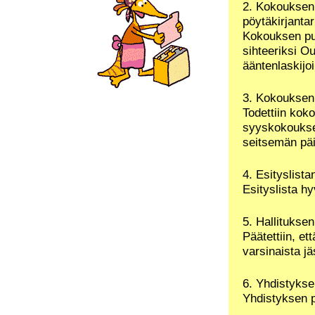
2. Kokouksen 
pöytäkirjantar
Kokouksen puh
sihteeriksi Ou
ääntenlaskijoi
3. Kokouksen 
Todettiin koko
syyskokoukseen
seitsemän pä
4. Esityslist
Esityslista h
5. Hallitukse
Päätettiin, et
varsinaista jä
6. Yhdistykse
Yhdistyksen pu