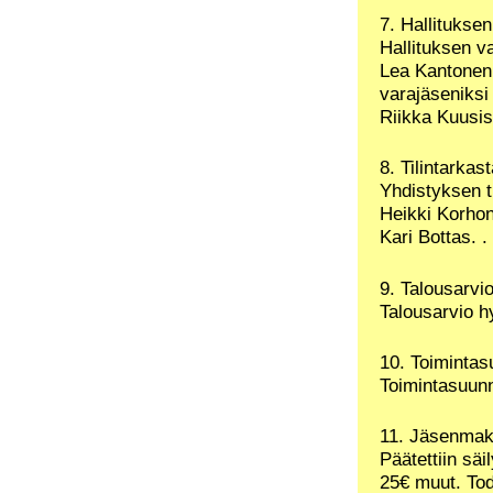
7. Hallitukse
Hallituksen va
Lea Kantonen,
varajäseniksi
Riikka Kuusis
8. Tilintarkas
Yhdistyksen ti
Heikki Korhone
Kari Bottas. .
9. Talousarv
Talousarvio h
10. Toiminta
Toimintasuunn
11. Jäsenma
Päätettiin sä
25€ muut. Tode