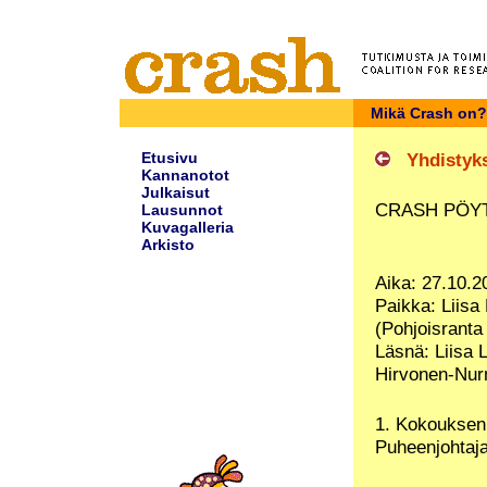
Mikä Crash on?
Etusivu
Yhdistyks
Kannanotot
Julkaisut
CRASH PÖYTÄ
Lausunnot
Kuvagalleria
Arkisto
Aika: 27.10.2
Paikka: Liisa
(Pohjoisranta
Läsnä: Liisa L
Hirvonen-Nurm
1. Kokouksen
Puheenjohtaja