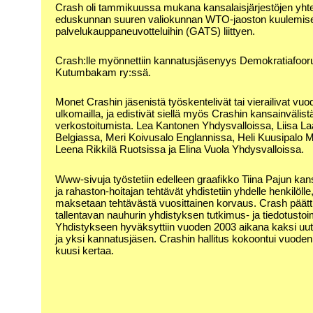
Crash oli tammikuussa mukana kansalaisjärjestöjen yht
eduskunnan suuren valiokunnan WTO-jaoston kuulemi
palvelukauppaneuvotteluihin (GATS) liittyen.
Crash:lle myönnettiin kannatusjäsenyys Demokratiafoo
Kutumbakam ry:ssä.
Monet Crashin jäsenistä työskentelivät tai vierailivat vu
ulkomailla, ja edistivät siellä myös Crashin kansainvälist
verkostoitumista. Lea Kantonen Yhdysvalloissa, Liisa L
Belgiassa, Meri Koivusalo Englannissa, Heli Kuusipalo 
Leena Rikkilä Ruotsissa ja Elina Vuola Yhdysvalloissa.
Www-sivuja työstetiin edelleen graafikko Tiina Pajun kan
ja rahaston-hoitajan tehtävät yhdistetiin yhdelle henkilölle,
maksetaan tehtävästä vuosittainen korvaus. Crash päätt
tallentavan nauhurin yhdistyksen tutkimus- ja tiedotustoi
Yhdistykseen hyväksyttiin vuoden 2003 aikana kaksi uut
ja yksi kannatusjäsen. Crashin hallitus kokoontui vuode
kuusi kertaa.