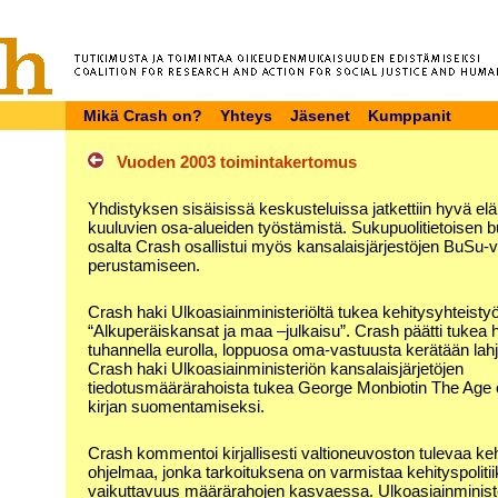
Mikä Crash on?
Yhteys
Jäsenet
Kumppanit
Vuoden 2003 toimintakertomus
Yhdistyksen sisäisissä keskusteluissa jatkettiin hyvä e
kuuluvien osa-alueiden työstämistä. Sukupuolitietoisen b
osalta Crash osallistui myös kansalaisjärjestöjen BuSu-
perustamiseen.
Crash haki Ulkoasiainministeriöltä tukea kehitysyhteisty
“Alkuperäiskansat ja maa –julkaisu”. Crash päätti tukea 
tuhannella eurolla, loppuosa oma-vastuusta kerätään lahj
Crash haki Ulkoasiainministeriön kansalaisjärjetöjen
tiedotusmäärärahoista tukea George Monbiotin The Age 
kirjan suomentamiseksi.
Crash kommentoi kirjallisesti valtioneuvoston tulevaa kehi
ohjelmaa, jonka tarkoituksena on varmistaa kehityspolitii
vaikuttavuus määrärahojen kasvaessa. Ulkoasiainminist